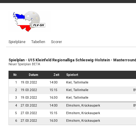
Spielpläne
Tabellen
Scorer
Spielplan - U15 Kleinfeld Regionalliga Schleswig-Holstein - Masterround
Neuer Spielplan BETA
Nr.
Datum
Zeit
Spielort
1
19.03.2022
14:00
Kiel, Tallinhalle
2
19.03.2022
15:15
Kiel, Tallinhalle
B
3
19.03.2022
16:30
Kiel, Tallinhalle
4
27.03.2022
14:00
Elmshorn, Krückaupark
B
5
27.03.2022
15:15
Elmshorn, Krückaupark
6
27.03.2022
16:30
Elmshorn, Krückaupark