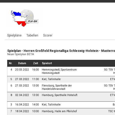
Spielpläne
Tabellen
Scorer
Spielplan - Herren Großfeld Regionalliga Schleswig-Holstein - Masterro
Neuer Spielplan BETA
Nr.
Datum
Zeit
Spielort
4
20.03.2022
16:00
Hemmingstedt, Sportzentrum
SG TSV T
Hemmingstedt
H
5
27.03.2022
11:00
Kiel, Tallinhalle
ETV
6
27.03.2022
13:00
Flensburg, Sporthalle der
SG TSV T
Handelslehranstalt
H
8
02.04.2022
13:00
Hamburg, Sporthalle Hoheluft
ETV
3
16.04.2022
14:00
Kiel, Tallinhalle
Ba
7
18.04.2022
10:00
Hamburg, Halle am Pfeilshof
TSC W