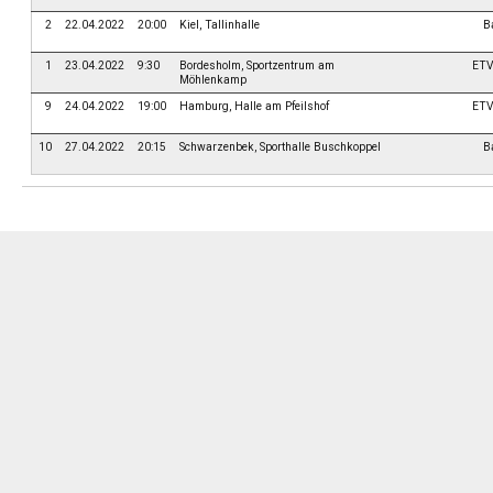
2
22.04.2022
20:00
Kiel, Tallinhalle
Ba
1
23.04.2022
9:30
Bordesholm, Sportzentrum am
ETV
Möhlenkamp
9
24.04.2022
19:00
Hamburg, Halle am Pfeilshof
ETV
10
27.04.2022
20:15
Schwarzenbek, Sporthalle Buschkoppel
Ba