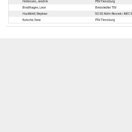
Hollensen, Jendrik
PSV Flensburg
Brodthagen, Leon
Bredstedter TSV
Huckfeldt, Stephan
SG SG Kölln-Reisiek / ABC
Kutsche, Svea
PSV Flensburg