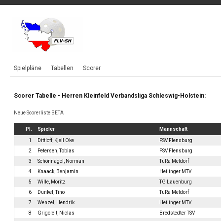
Spielpläne
Tabellen
Scorer
Scorer Tabelle - Herren Kleinfeld Verbandsliga Schleswig-Holstein:
Neue Scorerliste BETA
Pl.
Spieler
Mannschaft
1
Dittloff, Kjell Oke
PSV Flensburg
2
Petersen, Tobias
PSV Flensburg
3
Schönnagel, Norman
TuRa Meldorf
4
Knaack, Benjamin
Hetlinger MTV
5
Wille, Moritz
TG Lauenburg
6
Dunkel, Tino
TuRa Meldorf
7
Wenzel, Hendrik
Hetlinger MTV
8
Grigoleit, Niclas
Bredstedter TSV