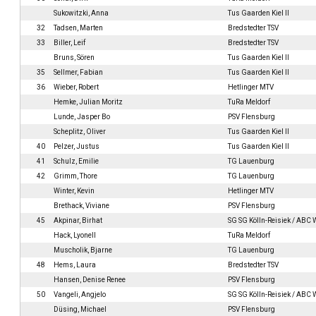
Sukowitzki, Anna
Tus Gaarden Kiel II
32
Tadsen, Marten
Bredstedter TSV
33
Biller, Leif
Bredstedter TSV
Bruns, Sören
Tus Gaarden Kiel II
35
Sellmer, Fabian
Tus Gaarden Kiel II
36
Wieber, Robert
Hetlinger MTV
Hemke, Julian Moritz
TuRa Meldorf
Lunde, Jasper Bo
PSV Flensburg
Scheplitz, Oliver
Tus Gaarden Kiel II
40
Pelzer, Justus
Tus Gaarden Kiel II
41
Schulz, Emilie
TG Lauenburg
42
Grimm, Thore
TG Lauenburg
Winter, Kevin
Hetlinger MTV
Brethack, Viviane
PSV Flensburg
45
Akpinar, Birhat
SG SG Kölln-Reisiek / ABC
Hack, Lyonell
TuRa Meldorf
Muscholik, Bjarne
TG Lauenburg
48
Hems, Laura
Bredstedter TSV
Hansen, Denise Renee
PSV Flensburg
50
Vangeli, Angjelo
SG SG Kölln-Reisiek / ABC
Düsing, Michael
PSV Flensburg