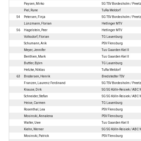
Paysen, Mirko
SG TSV Bordesholm / Preetz
Piel, Rune
TuRa Meldorf
54
Petersen, Finja
SG TSV Bordesholm / Preetz
Lünzmann, Florian
Hetlinger MTV
56
Hagelstein, Peer
Hetlinger MTV
Volksdorf, Florian
TG Lauenburg
Schumann, Arik
PSV Flensburg
Meyer, Jennifer
Tus Gaarden Kiel II
Benthien, Mark
Tus Gaarden Kiel II
Buttler, Björn
TG Lauenburg
Hetzke, Niklas
TuRa Meldorf
63
Brodersen, Henrik
Bredstedter TSV
Franzen, Laurenz Ferdinand
SG TSV Bordesholm / Preetz
Krause, Dirk
SG SG Kölln-Reisiek / ABC
Schneider, Stefan
SG SG Kölln-Reisiek / ABC
Heise, Carmen
TG Lauenburg
Rosenthal, Lea
PSV Flensburg
Mosinski, Annalena
PSV Flensburg
Walter, Uwe
Tus Gaarden Kiel II
Kiehn, Werner
SG SG Kölln-Reisiek / ABC
Mosinski, Patrick
PSV Flensburg