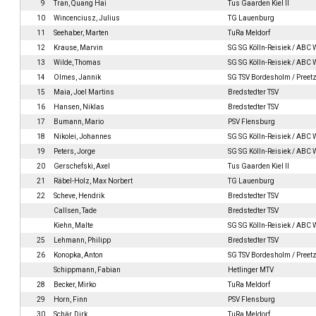
9
Tran, Quang Hai
Tus Gaarden Kiel II
10
Wincenciusz, Julius
TG Lauenburg
11
Seehaber, Marten
TuRa Meldorf
12
Krause, Marvin
SG SG Kölln-Reisiek / ABC
13
Wilde, Thomas
SG SG Kölln-Reisiek / ABC
14
Olmes, Jannik
SG TSV Bordesholm / Preetz
15
Maia, Joel Martins
Bredstedter TSV
16
Hansen, Niklas
Bredstedter TSV
17
Bumann, Mario
PSV Flensburg
18
Nikolei, Johannes
SG SG Kölln-Reisiek / ABC
19
Peters, Jorge
SG SG Kölln-Reisiek / ABC
20
Gerschefski, Axel
Tus Gaarden Kiel II
21
Räbel-Holz, Max Norbert
TG Lauenburg
22
Scheve, Hendrik
Bredstedter TSV
Callsen, Tade
Bredstedter TSV
Kiehn, Malte
SG SG Kölln-Reisiek / ABC
25
Lehmann, Philipp
Bredstedter TSV
26
Konopka, Anton
SG TSV Bordesholm / Preetz
Schippmann, Fabian
Hetlinger MTV
28
Becker, Mirko
TuRa Meldorf
29
Horn, Finn
PSV Flensburg
30
Schär, Dirk
TuRa Meldorf